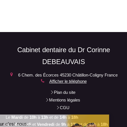
Cabinet dentaire du Dr Corinne
DEBEAUVAIS
6 Chem. des Écorces
45230
Châtillon-Coligny
France
Afficher le téléphone
Plan du site
Mentions légales
CGU
Le
Mardi
de
10h
à
13h
et de
14h
à
18h
Les
Mercredi
et
Vendredi
de
9h
à
13h
et de
14h
à
18h