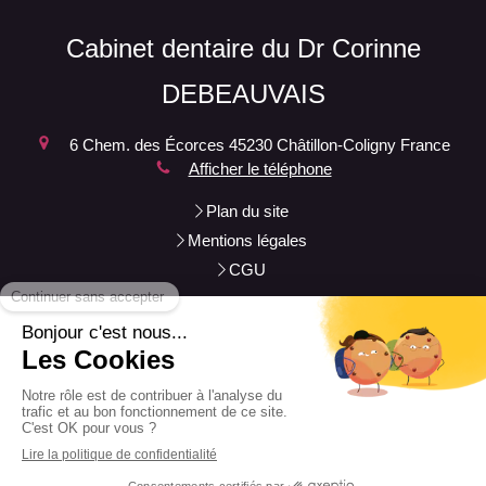
Cabinet dentaire du Dr Corinne
DEBEAUVAIS
6 Chem. des Écorces
45230
Châtillon-Coligny
France
Afficher le téléphone
Plan du site
Mentions légales
CGU
Le
Mardi
de
10h
à
13h
et de
14h
à
18h
Les
Mercredi
et
Vendredi
de
9h
à
13h
et de
14h
à
18h
Le
Jeudi
de
9h
à
13h
Le
Samedi
de
9h
à
12h
©2024 Cabinet dentaire du Dr Corinne DEBEAUVAIS -
Chirurgien-dentiste