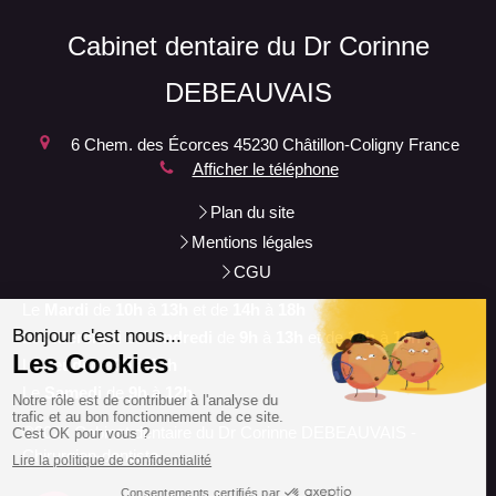
Cabinet dentaire du Dr Corinne
DEBEAUVAIS
6 Chem. des Écorces
45230
Châtillon-Coligny
France
Afficher le téléphone
Plan du site
Mentions légales
CGU
Le
Mardi
de
10h
à
13h
et de
14h
à
18h
Les
Mercredi
et
Vendredi
de
9h
à
13h
et de
14h
à
18h
Le
Jeudi
de
9h
à
13h
Le
Samedi
de
9h
à
12h
©2024 Cabinet dentaire du Dr Corinne DEBEAUVAIS -
Chirurgien-dentiste